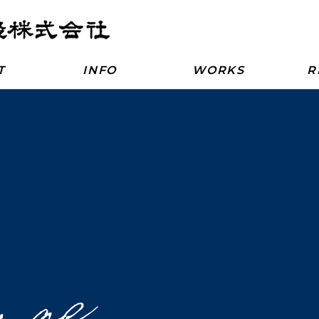
T
INFO
WORKS
R