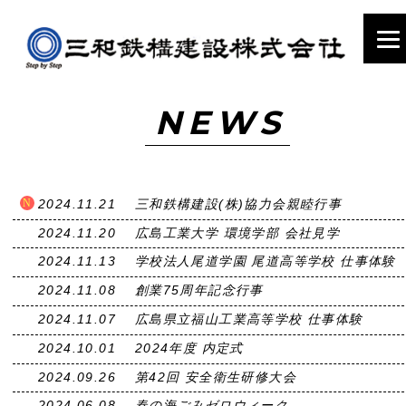
NEWS
2024.11.21
三和鉄構建設(株)協力会親睦行事
2024.11.20
広島工業大学 環境学部 会社見学
2024.11.13
学校法人尾道学園 尾道高等学校 仕事体験
2024.11.08
創業75周年記念行事
2024.11.07
広島県立福山工業高等学校 仕事体験
2024.10.01
2024年度 内定式
2024.09.26
第42回 安全衛生研修大会
2024.06.08
春の海ごみゼロウィーク