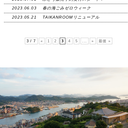
2023.06.03
春の海ごみゼロウィーク
2023.05.21
TAIKANROOMリニューアル
3 / 7
«
1
2
3
4
5
...
»
最後 »