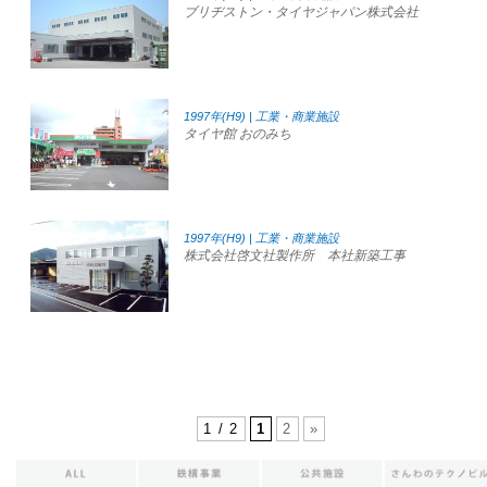
ブリヂストン・タイヤジャパン株式会社
1997年(H9) | 工業・商業施設
タイヤ館 おのみち
1997年(H9) | 工業・商業施設
株式会社啓文社製作所 本社新築工事
1 / 2
1
2
»