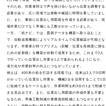
そのため、作業者同士で声を掛け合いながら位置を調整する
必要があり、広い現場では移動や確認に時間を要していまし
た。また、事前に位置出し用図面を作成する必要があり、現
場作業だけでなく準備にも工数がかかっていました。
一方、「杭ナビ」では、図面データを機器へ取り込むこと
で、自動追尾機能によりリアルタイムで位置確認が可能とな
ります。作業者が持つプリズム（距離・位置を高精度に測る
ための反射鏡）を機器が自動で追尾するため、これまで2人
で行っていた位置出し作業を1人で進められるようになり、
省力化や作業効率の向上につながっています。
例えば、400本の杭を打設する現場では、従来は2人で3日間
かかっていた位置出し作業を、機械2台を活用することで1
に短縮できるケースもあり、作業時間を約3分の1まで削減
きる見込みです。また、位置出し用図面の作成作業も不要と
なるため、準備工数削減や業務負担軽減にもつながります。
さらに、経験や勘に頼る部分が多かった作業をデジタル化す