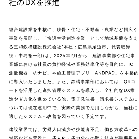
社のDXを推進
総合建設業を中核に、鉄骨・住宅・不動産・農業など幅広く
事業を展開し、「快適生活創造企業」として地域基盤を支え
る三和鉄構建設株式会社(本社：広島県尾道市、代表取締
役：中島裕一朗)は、2025年2月から、建設事業部や住宅事
業部における社員の負担軽減や業務効率化等を目的に、ICT
測量機器「杭ナビ」や施工管理アプリ「ANDPAD」を本格的
に導入いたしました。また、鉄構事業部においては、QRコ
ードを活用した進捗管理システムを導入し、全社的なDX推
進や省力化を進めている他、電子発注書・請求書システムに
ついては現在運用中で、実際の業務で活用しながら、当社に
適したシステムへ改善を図っていく予定です。
建設業界では、労働人口減少や技能者不足、働き方改革への
対応などを背景に、省人化・省力化への取り組みが重要視さ