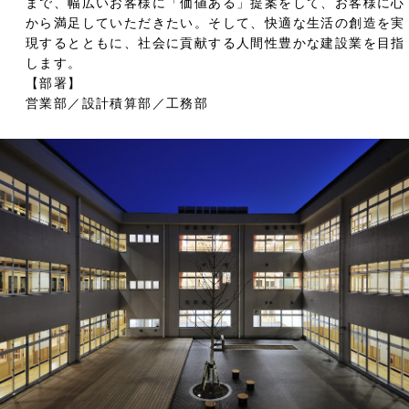
まで、幅広いお客様に「価値ある」提案をして、お客様に⼼
から満⾜していただきたい。そして、快適な⽣活の創造を実
現するとともに、社会に貢献する⼈間性豊かな建設業を⽬指
します。
【部署】
営業部／設計積算部／⼯務部