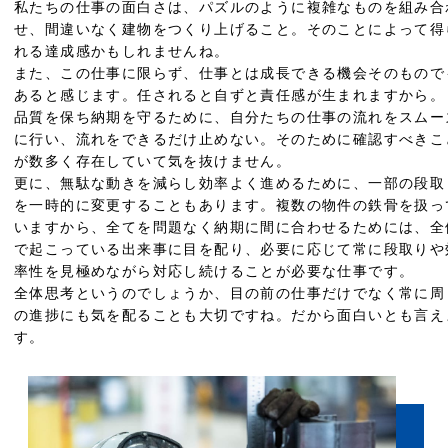
私たちの仕事の面白さは、パズルのように複雑なものを組み合
せ、間違いなく建物をつくり上げること。そのことによって得
れる達成感かもしれませんね。
また、この仕事に限らず、仕事とは成長できる機会そのもので
あると感じます。任されると自ずと責任感が生まれますから。
品質を保ち納期を守るために、自分たちの仕事の流れをスムー
に行い、流れをできるだけ止めない。そのために確認すべきこ
が数多く存在していて気を抜けません。
更に、無駄な動きを減らし効率よく進めるために、一部の段取
を一時的に変更することもあります。複数の物件の鉄骨を扱っ
いますから、全てを問題なく納期に間に合わせるためには、全
で起こっている出来事に目を配り、必要に応じて常に段取りや
率性を見極めながら対応し続けることが必要な仕事です。
全体思考というのでしょうか、目の前の仕事だけでなく常に周
の進捗にも気を配ることも大切ですね。だから面白いとも言え
す。